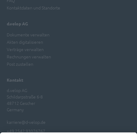
FAQ
Kontaktdaten und Standorte
d.velop AG
Dokumente verwalten
Akten digitalisieren
Verträge verwalten
Rechnungen verwalten
Post zustellen
Kontakt
d.velop AG
Schildarpstraße 6-8
48712 Gescher
Germany
karriere@d-velop.de
+49 2542 93076767