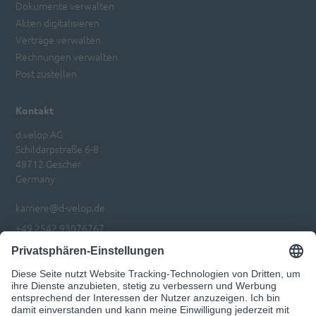
Dokumente verwalten
Akten digitalisieren
Verträge verwalten
Rechnungen verwalten
Post zustellen
Kontakt
d.velop AG
Schildarpstraße 6-8
48712 Gescher
Germany
karriere@d-velop.de
+49 2542 93076767