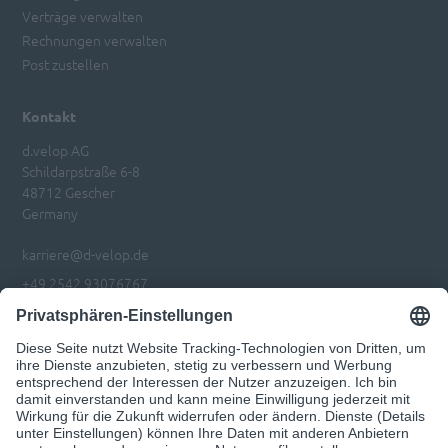
Verträge verwalten
Rechnungen verwalten
Post zustellen
Kontakt
d.velop AG
Schildarpstraße 6-8
48712 Gescher
Germany
karriere@d-velop.de
+49 2542 93076767