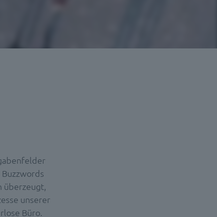
gabenfelder
r Buzzwords
on überzeugt,
zesse unserer
rlose Büro.