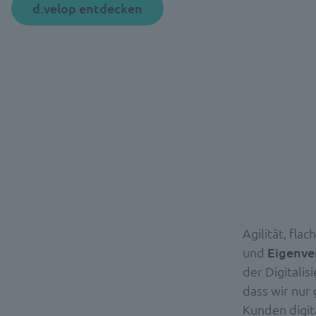
d.velop entdecken
Agilität, fla
und
Eigenve
der Digitalis
dass wir nur
Kunden digit