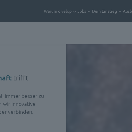
Warum d.velop
Jobs
Dein Einstieg
Ausb
haft
trifft
al, immer besser zu
 wir innovative
der verbinden.