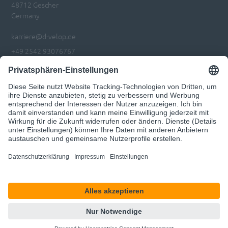
48712 Gescher
Germany
karriere@d-velop.de
+49 2542 93076767
Zur d.velop AG Seite
Impressum
Datenschutz
Privatsphären-Einstellungen anpassen
© 2026 d.velop
Unser Angebot richtet sich ausschließlich an Geschäftskunden.