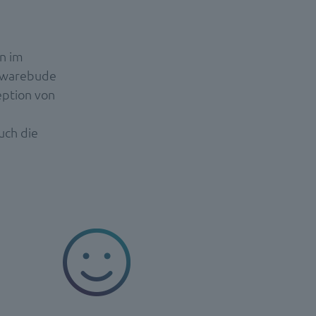
en im
ftwarebude
eption von
uch die