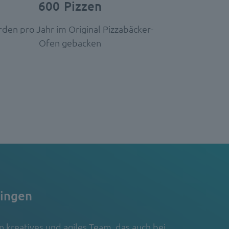
600
Pizzen
den pro Jahr im Original Pizzabäcker-
Ofen gebacken
pingen
 kreatives und agiles Team, das auch bei