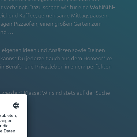
 verbringt. Dazu sorgen wir für eine
Wohlfühl-
eichend Kaffee, gemeinsame Mittagspausen,
tagen-Pizzaofen, einen großen Garten zum
 und …
n eigenen Ideen und Ansätzen sowie Deinen
ch kannst Du jederzeit auch aus dem Homeoffice
ein Berufs- und Privatleben in einem perfekten
u werden? Klasse! Wir sind stets auf der Suche