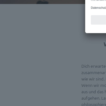
Dich erwarte
zusammenarbe
wie wir sind.
Wenn wir mor
aus und das 
aufgehen. La
philosophier