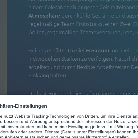
einem Feierabendbier gerne Zeit miteinander
Atmosphäre
durch kühle Getränke und ausr
regelmäßige Team-Frühstücks, einen Zwei-E
Grillen, regelmäßige Teamevents und, und,
Bei uns erhältst Du viel
Freiraum
, um Deine
individuellen Stärken zu verfolgen. Natürli
arbeiten und durch flexible Arbeitszeiten D
Einklang halten.
Du hast Bock, Teil dieses familiären Teams z
nach engagierten Teamplayern.
Zu den Stellenangeboten