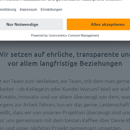
WE LOVE APPS AND RELATIONSHIPS
Wir setzen auf ehrliche, transparente un
vor allem langfristige Beziehungen
t ein Team zum Verlieben, ein Team, mit dem man gerne
itet – ob Kollege:in oder Kunde! Warum? Weil wir einfa
 Kreativ, innovativ und vor allem überzeugt von dem, was
gens zur Arbeit fahren, tun wir das gerne. Leidenschaft
heißt, dass wir von unseren Projekten überzeugt sind un
ss’ uns gemeinsam mit dem besten Kaffee über Deine I
en und unser nächstes Projekt gemeinsam umsetzen.