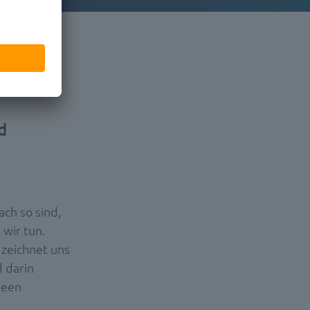
d
ch so sind,
 wir tun.
 zeichnet uns
d darin
deen