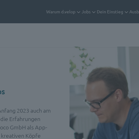
Warum d.velop
Jobs
Dein Einstieg
Ausb
ps
t Anfang 2023 auch am
 die Erfahrungen
woco GmbH als App-
e kreativen Köpfe