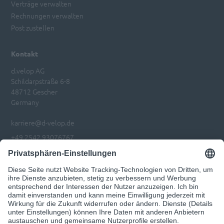
Verträge verwalten
Rechnungen verwalten
Post zustellen
Kontakt
d.velop AG
Schildarpstraße 6-8
48712 Gescher
Germany
karriere@d-velop.de
+49 2542 93076767