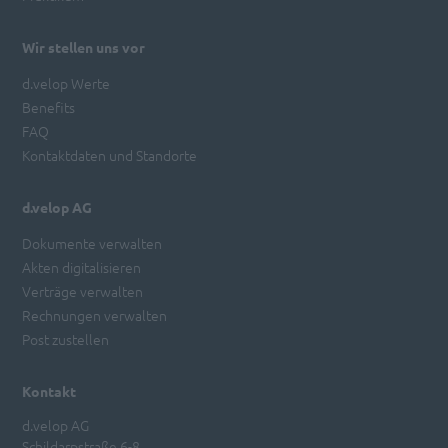
Wir stellen uns vor
d.velop Werte
Benefits
FAQ
Kontaktdaten und Standorte
d.velop AG
Dokumente verwalten
Akten digitalisieren
Verträge verwalten
Rechnungen verwalten
Post zustellen
Kontakt
d.velop AG
Schildarpstraße 6-8