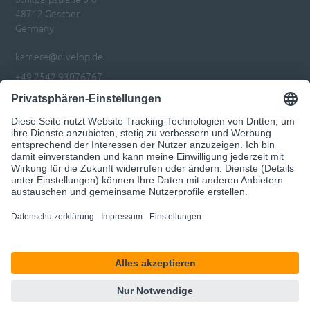
48712 Gescher
Germany
karriere@d-velop.de
+49 2542 93076767
Zur d.velop AG Seite
Impressum
Datenschutz
Privatsphären-Einstellungen anpassen
© 2026 d.velop
Unser Angebot richtet sich ausschließlich an Geschäftskunden.