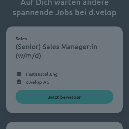
Auf Dich warten andere
spannende Jobs bei d.velop
Sales
(Senior) Sales Manager:in
(w/m/d)
Festanstellung
d.velop AG
Jetzt bewerben