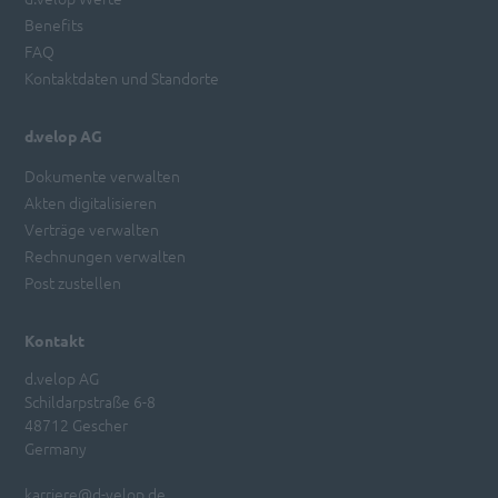
Benefits
FAQ
Kontaktdaten und Standorte
d.velop AG
Dokumente verwalten
Akten digitalisieren
Verträge verwalten
Rechnungen verwalten
Post zustellen
Kontakt
d.velop AG
Schildarpstraße 6-8
48712 Gescher
Germany
karriere@d-velop.de