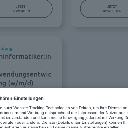
JETZT
JETZT
BEWERBEN
BEWERBEN
ildung
hinformatiker:in
wendungsentwic
ng (w/m/d)
Ausbildung
d.velop AG
JETZT