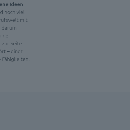
ene Ideen
nd noch viel
rufswelt mit
nd darum
in:e
 zur Seite.
rt – einer
 Fähigkeiten.