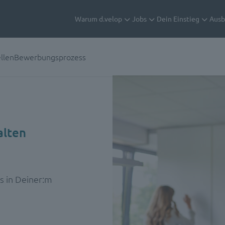
Warum d.velop
Jobs
Dein Einstieg
Ausb
llen
Bewerbungsprozess
alten
ls in Deiner:m