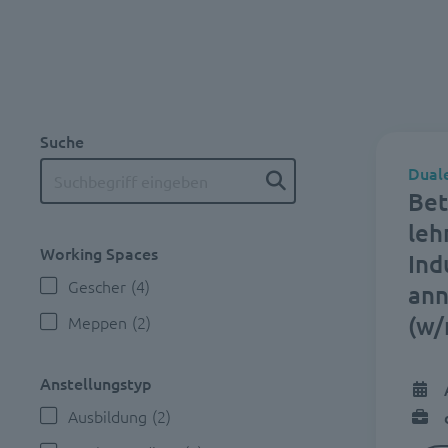
Suche
Dual
Bet
leh
Working Spaces
Ind
Gescher
(4)
ann
(w/
Meppen
(2)
Anstellungstyp
Ausbildung
(2)