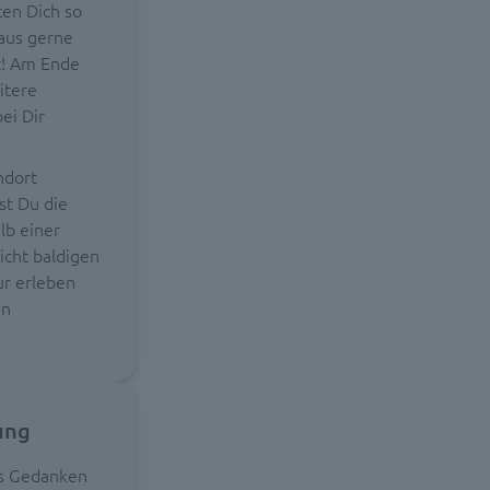
ten Dich so
raus gerne
t! Am Ende
itere
ei Dir
ndort
st Du die
lb einer
icht baldigen
ur erleben
en
ung
ns Gedanken