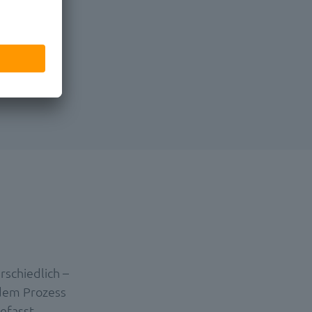
schiedlich –
 dem Prozess
efasst.