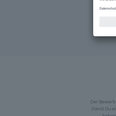
Der Bewerbu
Damit Du ei
bekomm