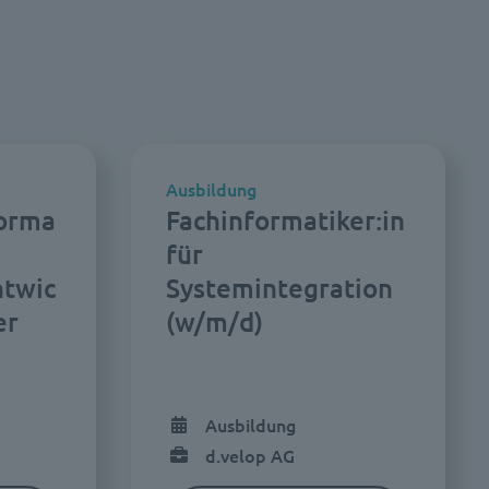
Ausbildung
forma
Fachinformatiker:in
für
twic
Systemintegration
er
(w/m/d)
Ausbildung
d.velop AG