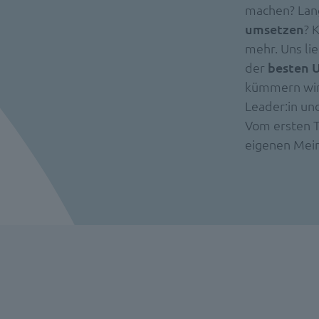
machen? Lan
umsetzen
? 
mehr. Uns lie
der
besten 
kümmern wir u
Leader:in und
Vom ersten Ta
eigenen Mein