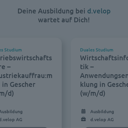
Deine Ausbildung bei
d.velop
wartet auf Dich!
es Studium
Duales Studium
riebswirtschafts
Wirtschaftsin
re –
tik –
ustriekauffrau:m
Anwendungsen
 in Gescher
klung in Gesch
m/d)
(w/m/d)
Ausbildung
Ausbildung
d.velop AG
d.velop AG