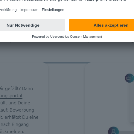
Unser Bewerbungsprozess
ngsprozess ist von Unternehmen zu Unternehmen unter
nen Eindruck von unseren Vorstellungsgesprächen und
st, haben wir Dir alle Schritte transparent zusammeng
ir gefällt? Dann
ungsportal
.
llt und Deine
lauf, Bewerbung
, erhältst Du eine
 nach Eingang
rückmelden.