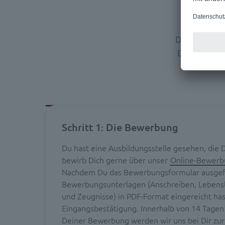
Der Bewerbu
Damit Du ei
bekomm
Schritt 1: Die Bewerbung
Du hast eine Ausbildungsstelle gesehen, die D
bewirb Dich gerne über unser
Online-Bewerb
Nachdem Du das Bewerbungsformular ausgefü
Bewerbungsunterlagen (Anschreiben, Lebens
und Zeugnisse) in PDF-Format eingereicht hast
Eingangsbestätigung. Innerhalb von 14 Tagen
Deiner Bewerbung werden wir uns bei Dir zu