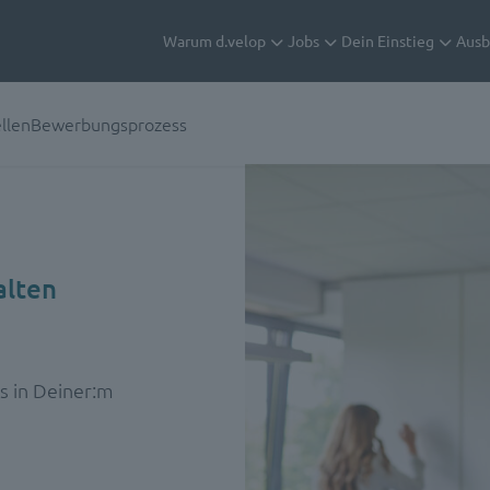
Warum d.velop
Jobs
Dein Einstieg
Ausb
llen
Bewerbungsprozess
alten
ls in Deiner:m