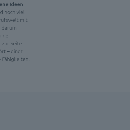
ene Ideen
nd noch viel
rufswelt mit
nd darum
in:e
 zur Seite.
rt – einer
 Fähigkeiten.