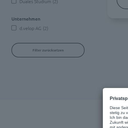
Duales Studium
(2)
Unternehmen
d.velop AG
(2)
Filter zurücksetzen