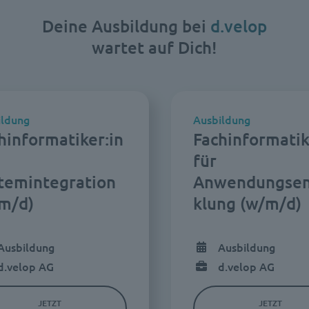
Deine Ausbildung bei
d.velop
wartet auf Dich!
ildung
Ausbildung
hinformatiker:in
Fachinformatik
für
temintegration
Anwendungsen
m/d)
klung (w/m/d)
Ausbildung
Ausbildung
d.velop AG
d.velop AG
JETZT
JETZT