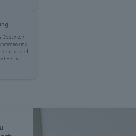
ung
ns Gedanken
zukommen und
eiten aus und
 schon im
u