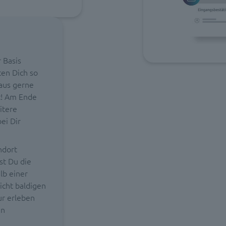
r Basis
ten Dich so
raus gerne
t! Am Ende
itere
ei Dir
ndort
st Du die
lb einer
icht baldigen
ur erleben
en