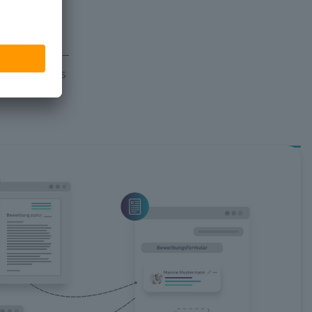
schiedlich –
 dem Prozess
efasst.