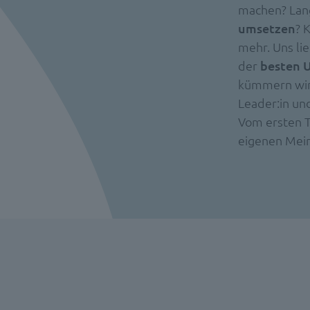
machen? Lan
umsetzen
? 
mehr. Uns lie
der
besten 
kümmern wir u
Leader:in und
Vom ersten Ta
eigenen Mein