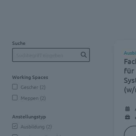
Suche
Ausb
Fac
für
Working Spaces
Sys
Gescher
(2)
(w/
Meppen
(2)
Anstellungstyp
Ausbildung
(2)